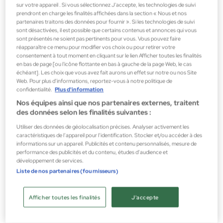
sur votre appareil . Si vous sélectionnez J'accepte, les technologies de suivi
prendront en charge les finalités affichées dans la section « Nous et nos
partenaires traitons des données pour fournir ». Si les technologies de suivi
sont désactivées, il est possible que certains contenus et annonces qui vous
sont présentés ne soient pas pertinents pour vous. Vous pouvez faire
réapparaître ce menu pour modifier vos choix ou pour retirer votre
consentement à tout moment en cliquant sur le lien Afficher toutes les finalités
en bas de page [ou l'icône flottante en bas à gauche de la page Web, le cas
échéant]. Les choix que vous avez fait aurons un effet sur notre ou nos Site
Web. Pour plus d’informations, reportez-vous à notre politique de
confidentialité.
Plus d'information
Nos équipes ainsi que nos partenaires externes, traitent
des données selon les finalités suivantes :
Revlon Professional
Utiliser des données de géolocalisation précises. Analyser activement les
caractéristiques de l’appareil pour l’identification. Stocker et/ou accéder à des
Uniq One Green Tea 150ml
informations sur un appareil. Publicités et contenu personnalisés, mesure de
Shampoings
performance des publicités et du contenu, études d’audience et
développement de services.
7,90 €
Liste de nos partenaires (fournisseurs)
Afficher toutes les finalités
J'accepte