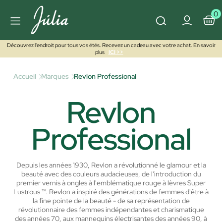
0
Découvrez l'endroit pour tous vos étés. Recevez un cadeau avec votre achat. En savoir
plus
ICI >>
Accueil
Marques
Revlon Professional
Revlon
Professional
Depuis les années 1930, Revlon a révolutionné le glamour et la
beauté avec des couleurs audacieuses, de l'introduction du
premier vernis à ongles à l'emblématique rouge à lèvres Super
Lustrous ™. Revlon a inspiré des générations de femmes d'être à
la fine pointe de la beauté - de sa représentation de
révolutionnaire des femmes indépendantes et charismatique
des années 70, aux mannequins électrisantes des années 90, à