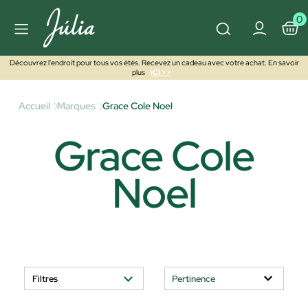
0
Découvrez l'endroit pour tous vos étés. Recevez un cadeau avec votre achat. En savoir
plus
ICI >>
Accueil
Marques
Grace Cole Noel
Grace Cole
Noel
Filtres