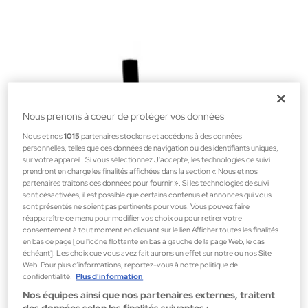
Nous prenons à coeur de protéger vos données
Nous et nos
1015
partenaires stockons et accédons à des données
personnelles, telles que des données de navigation ou des identifiants uniques,
sur votre appareil . Si vous sélectionnez J'accepte, les technologies de suivi
prendront en charge les finalités affichées dans la section « Nous et nos
partenaires traitons des données pour fournir ». Si les technologies de suivi
sont désactivées, il est possible que certains contenus et annonces qui vous
sont présentés ne soient pas pertinents pour vous. Vous pouvez faire
réapparaître ce menu pour modifier vos choix ou pour retirer votre
consentement à tout moment en cliquant sur le lien Afficher toutes les finalités
en bas de page [ou l'icône flottante en bas à gauche de la page Web, le cas
Grace Cole Noel
échéant]. Les choix que vous avez fait aurons un effet sur notre ou nos Site
Web. Pour plus d’informations, reportez-vous à notre politique de
One Of A Kind Boule 150ml
confidentialité.
Plus d'information
Gels unisexes
Nos équipes ainsi que nos partenaires externes, traitent
des données selon les finalités suivantes :