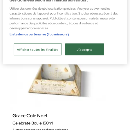
3,48 €
Utiliser des données de géolocalisation précises. Analyser activement les
caractéristiques de l’appareil pour l’identification. Stocker et/ou accéder à des
informations sur un appareil. Publicités et contenu personnalisés, mesure de
performance des publicités et du contenu, études d’audience et
développement de services.
Liste de nos partenaires (fournisseurs)
Afficher toutes les finalités
J'accepte
Grace Cole Noel
Celebrate Boule 150ml