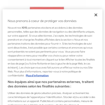
Nous prenons à coeur de protéger vos données
Nous et nos
1015
partenaires stockons et accédons à des données
personnelles, telles que des données de navigation ou des identifiants uniques,
sur votre appareil . Si vous sélectionnez J'accepte, les technologies de suivi
prendront en charge les finalités affichées dans la section « Nous et nos
partenaires traitons des données pour fournir ». Si les technologies de suivi
sont désactivées, il est possible que certains contenus et annonces qui vous
sont présentés ne soient pas pertinents pour vous. Vous pouvez faire
réapparaître ce menu pour modifier vos choix ou pour retirer votre
consentement à tout moment en cliquant sur le lien Afficher toutes les finalités
en bas de page [ou l'icône flottante en bas à gauche de la page Web, le cas
échéant]. Les choix que vous avez fait aurons un effet sur notre ou nos Site
Web. Pour plus d’informations, reportez-vous à notre politique de
Helloskin
confidentialité.
Plus d'information
JUMISO RICH NOURISHMENT 26ML
Nos équipes ainsi que nos partenaires externes, traitent
Masques
des données selon les finalités suivantes :
1,99 €
Utiliser des données de géolocalisation précises. Analyser activement les
caractéristiques de l’appareil pour l’identification. Stocker et/ou accéder à des
informations sur un appareil. Publicités et contenu personnalisés, mesure de
performance des publicités et du contenu, études d’audience et