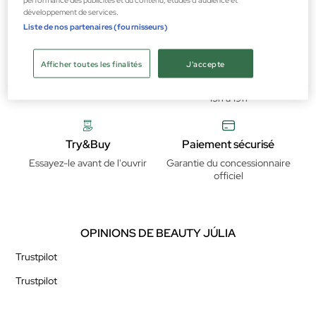
développement de services.
Liste de nos partenaires (fournisseurs)
Livraison gratuite
Attention au client
Afficher toutes les finalités
J'accepte
Commandes à partir de 69 €
Horaires téléphoniques du
lundi au vendredi de 9h à 13h et
15h à 19h
Try&Buy
Paiement sécurisé
Essayez-le avant de l'ouvrir
Garantie du concessionnaire
officiel
OPINIONS DE BEAUTY JÚLIA
Trustpilot
Trustpilot