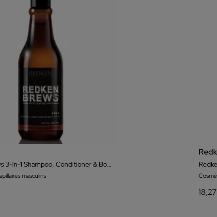
Redk
Redken Brews 3-In-1 Shampoo, Conditioner & Body Wash 300ml
Redke
illaires masculins
Cosméti
18,27