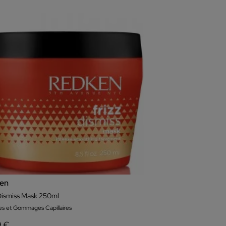
en
 Dismiss Mask 250ml
s et Gommages Capillaires
9 €