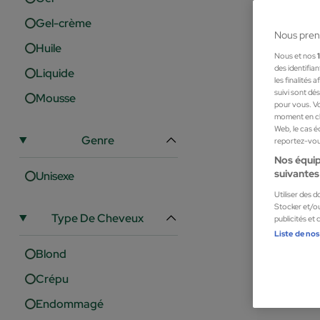
Gel-crème
Nous pren
Huile
Nous et nos
des identifia
Liquide
les finalités
suivi sont dé
Mousse
pour vous. Vo
moment en cli
Web, le cas é
Genre
reportez-vous
Nos équip
suivantes 
Unisexe
Redken
Utiliser des 
Redken Brew
Stocker et/ou
Type De Cheveux
publicités et
Cosmétiques cap
Liste de nos
22,27 €
Blond
Crépu
Endommagé