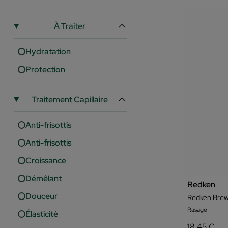
À Traiter
Hydratation
Protection
Traitement Capillaire
Anti-frisottis
Anti-frisottis
Croissance
Démêlant
Redken
Douceur
Redken Brew
Rasage
Élasticité
18,45 €