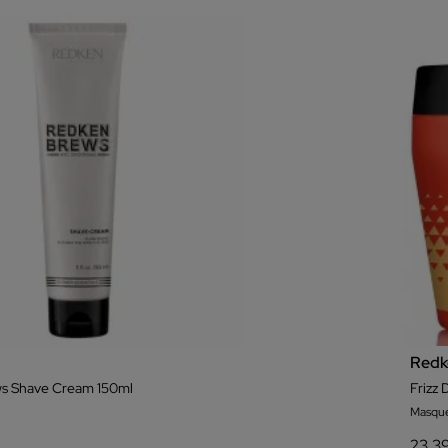
Redk
s Shave Cream 150ml
Frizz
Masque
23,3