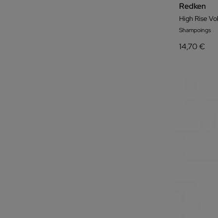
Redken
High Rise V
Shampoings
14,70 €