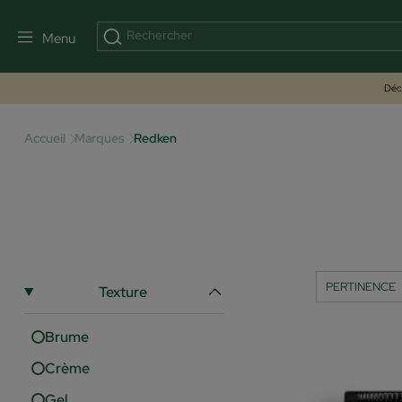
Menu
Déco
Accueil
Marques
Redken
Texture
Brume
Crème
Gel