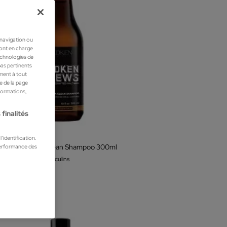
 navigation ou
ront en charge
technologies de
pas pertinents
ment à tout
he de la page
nformations,
finalités
en
’identification.
performance des
n Brews Extra Clean Shampoo 300ml
ques capillaires masculins
 €