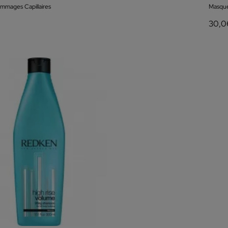
mmages Capillaires
Masque
30,0