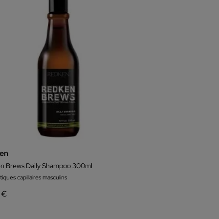
en
n Brews Daily Shampoo 300ml
ques capillaires masculins
 €