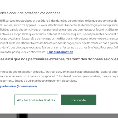
ons à coeur de protéger vos données
1015
partenaires stockons et accédons à des données personnelles, telles que des données de
nts uniques, sur votre appareil . Si vous sélectionnez J'accepte, les technologies de suivi prend
 affichées dans la section « Nous et nos partenaires traitons des données pour fournir ». Si les 
sactivées, il est possible que certains contenus et annonces qui vous sont présentés ne soient 
us pouvez faire réapparaître ce menu pour modifier vos choix ou pour retirer votre consente
quant sur le lien Afficher toutes les finalités en bas de page [ou l'icône flottante en bas à gauc
chéant]. Les choix que vous avez fait aurons un effet sur notre ou nos Site Web. Pour plus d’i
 à notre politique de confidentialité.
Plus d'information
es ainsi que nos partenaires externes, traitent des données selon les 
:
Redk
données de géolocalisation précises. Analyser activement les caractéristiques de l’appareil pour l
s Clay Pomade 100ml
 accéder à des informations sur un appareil. Publicités et contenu personnalisés, mesure de 
Redke
 du contenu, études d’audience et développement de services.
illaires masculins
Cosméti
 partenaires (fournisseurs)
17,77
Afficher toutes les finalités
J'accepte