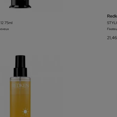
Redk
 12 75ml
STYL
heveux
Fixate
21,4