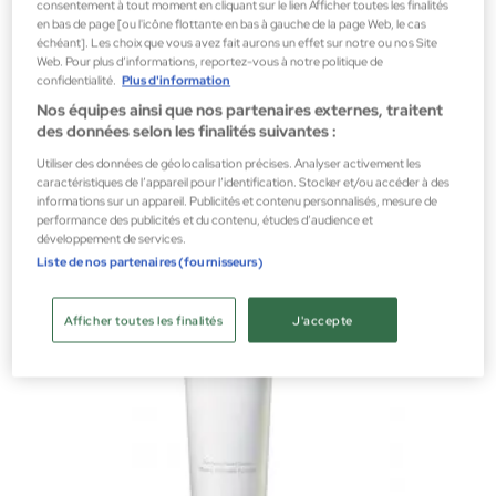
consentement à tout moment en cliquant sur le lien Afficher toutes les finalités
en bas de page [ou l'icône flottante en bas à gauche de la page Web, le cas
échéant]. Les choix que vous avez fait aurons un effet sur notre ou nos Site
Decorté
Web. Pour plus d’informations, reportez-vous à notre politique de
confidentialité.
Plus d'information
DECORTE LIFT DIMENSION REFINING CLEANSING CREAM 125ML
Nos équipes ainsi que nos partenaires externes, traitent
Cosmétiques nettoyants pour le visage
des données selon les finalités suivantes :
25,95 €
Utiliser des données de géolocalisation précises. Analyser activement les
caractéristiques de l’appareil pour l’identification. Stocker et/ou accéder à des
informations sur un appareil. Publicités et contenu personnalisés, mesure de
performance des publicités et du contenu, études d’audience et
développement de services.
Liste de nos partenaires (fournisseurs)
Afficher toutes les finalités
J'accepte