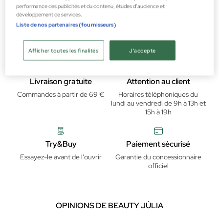
Les sourcils
performance des publicités et du contenu, études d’audience et
développement de services.
26,82 €
Liste de nos partenaires (fournisseurs)
Afficher toutes les finalités
J'accepte
Livraison gratuite
Attention au client
Commandes à partir de 69 €
Horaires téléphoniques du
lundi au vendredi de 9h à 13h et
15h à 19h
Try&Buy
Paiement sécurisé
Essayez-le avant de l'ouvrir
Garantie du concessionnaire
officiel
OPINIONS DE BEAUTY JÚLIA