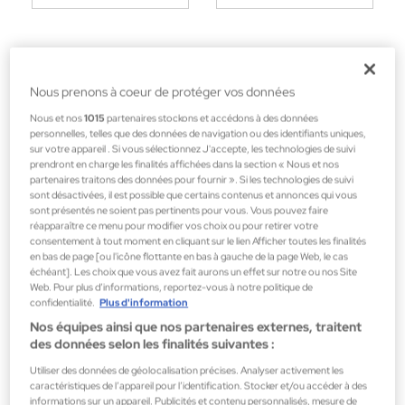
Nous prenons à coeur de protéger vos données
Nous et nos
1015
partenaires stockons et accédons à des données
personnelles, telles que des données de navigation ou des identifiants uniques,
sur votre appareil . Si vous sélectionnez J'accepte, les technologies de suivi
prendront en charge les finalités affichées dans la section « Nous et nos
partenaires traitons des données pour fournir ». Si les technologies de suivi
sont désactivées, il est possible que certains contenus et annonces qui vous
sont présentés ne soient pas pertinents pour vous. Vous pouvez faire
réapparaître ce menu pour modifier vos choix ou pour retirer votre
consentement à tout moment en cliquant sur le lien Afficher toutes les finalités
en bas de page [ou l'icône flottante en bas à gauche de la page Web, le cas
échéant]. Les choix que vous avez fait aurons un effet sur notre ou nos Site
Web. Pour plus d’informations, reportez-vous à notre politique de
confidentialité.
Plus d'information
Nos équipes ainsi que nos partenaires externes, traitent
des données selon les finalités suivantes :
Fab Brows
Utiliser des données de géolocalisation précises. Analyser activement les
Fab Brows Duo Eyebrow Stencil Coffret
caractéristiques de l’appareil pour l’identification. Stocker et/ou accéder à des
informations sur un appareil. Publicités et contenu personnalisés, mesure de