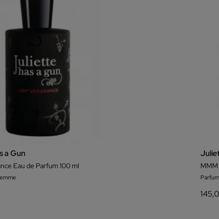
as a Gun
Julie
nce Eau de Parfum 100 ml
MMM 
 femme
Parfum
145,