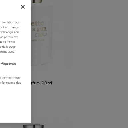
 navigation ou
ront en charge
technologies de
pas pertinents
ment à tout
he de la page
nformations,
finalités
tte Has a Gun
’identification.
performance des
er Oud Eau de Parfum 100 ml
s pour femme
00 €