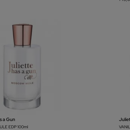
as a Gun
Julie
LE EDP 100ml
VANIL