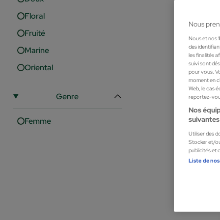
Floral
Nous pren
Fruité
Nous et nos
des identifia
Marine
les finalités
suivi sont dé
Oriental
pour vous. Vo
moment en cli
Web, le cas é
Genre
reportez-vous
Nos équip
suivantes 
Femme
Juliette H
Utiliser des 
Universal Pu
Stocker et/ou
publicités et
Parfums pour
Liste de nos
39,00 €