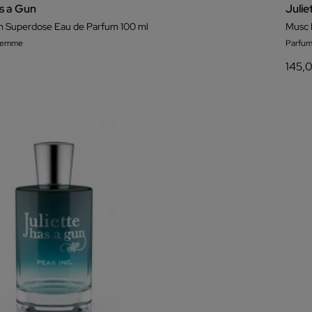
as a Gun
Julie
m Superdose Eau de Parfum 100 ml
Musc 
 femme
Parfum
145,