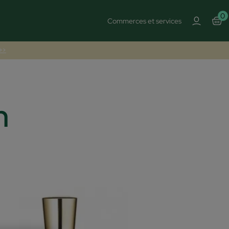
0
Commerces et services
 >>
n