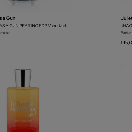
as a Gun
Julie
JULIETTE HAS A GUN PEAR INC EDP Vaporizador 100ml
JHAG 
 femme
Parfum
145,