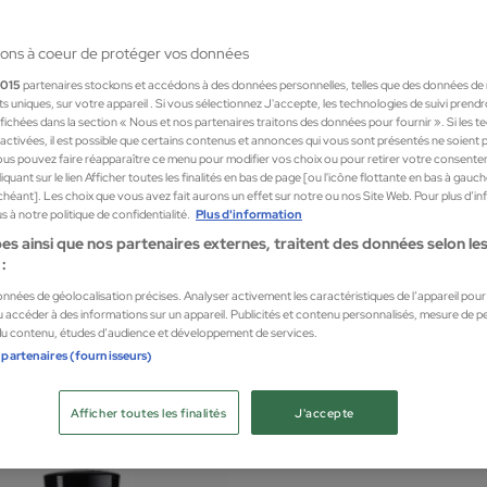
ons à coeur de protéger vos données
1015
partenaires stockons et accédons à des données personnelles, telles que des données de
nts uniques, sur votre appareil . Si vous sélectionnez J'accepte, les technologies de suivi prend
 affichées dans la section « Nous et nos partenaires traitons des données pour fournir ». Si les 
sactivées, il est possible que certains contenus et annonces qui vous sont présentés ne soient 
us pouvez faire réapparaître ce menu pour modifier vos choix ou pour retirer votre consente
quant sur le lien Afficher toutes les finalités en bas de page [ou l'icône flottante en bas à gauc
chéant]. Les choix que vous avez fait aurons un effet sur notre ou nos Site Web. Pour plus d’i
 à notre politique de confidentialité.
Plus d'information
es ainsi que nos partenaires externes, traitent des données selon les 
:
as a Gun
Julie
données de géolocalisation précises. Analyser activement les caractéristiques de l’appareil pour l
rse Bullet Spray 30ml
 accéder à des informations sur un appareil. Publicités et contenu personnalisés, mesure de 
Anoth
 du contenu, études d’audience et développement de services.
 femme
Parfum
 partenaires (fournisseurs)
160,
Afficher toutes les finalités
J'accepte