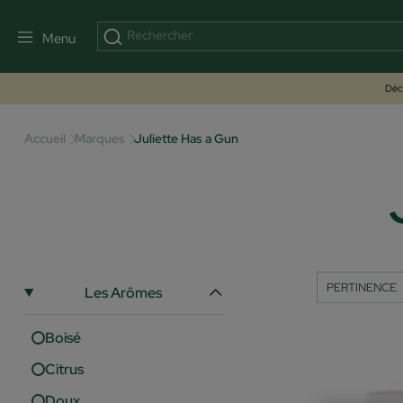
Menu
Déco
Accueil
Marques
Juliette Has a Gun
Les Arômes
Boisé
Citrus
Doux