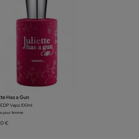
tte Has a Gun
EDP Vapo.100ml
s pour femme
00 €