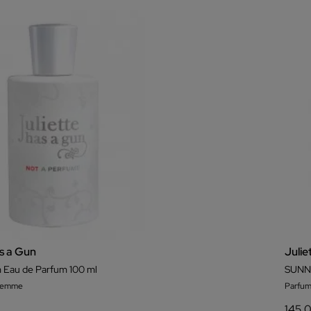
as a Gun
Julie
 Eau de Parfum 100 ml
SUNNY
 femme
Parfum
145,