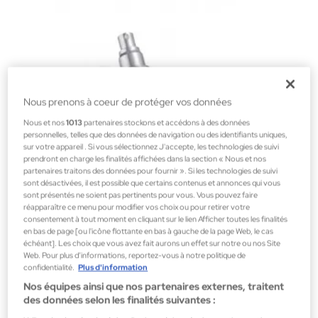
Nous prenons à coeur de protéger vos données
Nous et nos
1013
partenaires stockons et accédons à des données
personnelles, telles que des données de navigation ou des identifiants uniques,
sur votre appareil . Si vous sélectionnez J'accepte, les technologies de suivi
prendront en charge les finalités affichées dans la section « Nous et nos
partenaires traitons des données pour fournir ». Si les technologies de suivi
sont désactivées, il est possible que certains contenus et annonces qui vous
sont présentés ne soient pas pertinents pour vous. Vous pouvez faire
réapparaître ce menu pour modifier vos choix ou pour retirer votre
consentement à tout moment en cliquant sur le lien Afficher toutes les finalités
en bas de page [ou l'icône flottante en bas à gauche de la page Web, le cas
Colbert
échéant]. Les choix que vous avez fait aurons un effet sur notre ou nos Site
Web. Pour plus d’informations, reportez-vous à notre politique de
Nutrify and Protect Day 50ml
confidentialité.
Plus d'information
Crème de jour
Nos équipes ainsi que nos partenaires externes, traitent
des données selon les finalités suivantes :
123,97 €