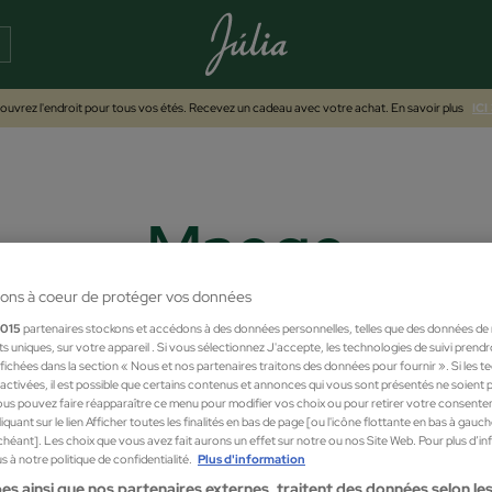
uvrez l'endroit pour tous vos étés. Recevez un cadeau avec votre achat. En savoir plus
ICI
Maege
ons à coeur de protéger vos données
1015
partenaires stockons et accédons à des données personnelles, telles que des données de
nts uniques, sur votre appareil . Si vous sélectionnez J'accepte, les technologies de suivi prend
 affichées dans la section « Nous et nos partenaires traitons des données pour fournir ». Si les 
sactivées, il est possible que certains contenus et annonces qui vous sont présentés ne soient 
us pouvez faire réapparaître ce menu pour modifier vos choix ou pour retirer votre consente
quant sur le lien Afficher toutes les finalités en bas de page [ou l'icône flottante en bas à gauc
chéant]. Les choix que vous avez fait aurons un effet sur notre ou nos Site Web. Pour plus d’i
 à notre politique de confidentialité.
Plus d'information
es ainsi que nos partenaires externes, traitent des données selon les 