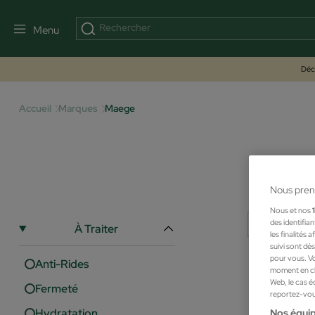
Menu
Déco
Accueil
Marques
Maege
Nous pren
Nous et nos
des identifia
À Traiter
les finalités
suivi sont dé
pour vous. Vo
Anti-Rides
moment en cli
Web, le cas é
Fermeté
reportez-vous
Hydratation
Nos équip