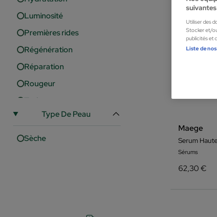
suivantes 
Luminosité
Utiliser des 
Stocker et/ou
Premières rides
publicités et
Liste de nos
Régénération
Réparation
Rougeur
Taches
Type De Peau
Maege
Sèche
Serum Haute
Sérums
62,30 €