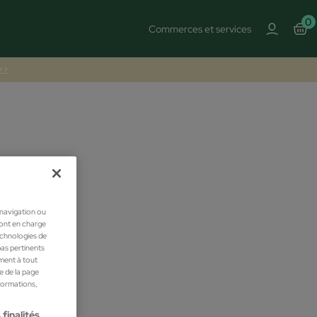
0
Commerces et services
 >>
 navigation ou
ront en charge
technologies de
pas pertinents
ment à tout
he de la page
nformations,
finalités