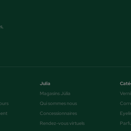
s,
Julia
Caté
Magasins Júlia
Verni
ours
Qui sommes nous
Corr
ent
Concessionnaires
Eyeli
Rendez-vous virtuels
Parf