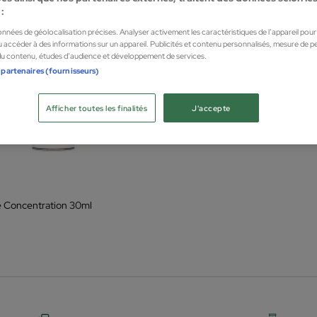
:
données de géolocalisation précises. Analyser activement les caractéristiques de l’appareil pour l
 accéder à des informations sur un appareil. Publicités et contenu personnalisés, mesure de 
 du contenu, études d’audience et développement de services.
 partenaires (fournisseurs)
Afficher toutes les finalités
J'accepte
 Concentration 30ml