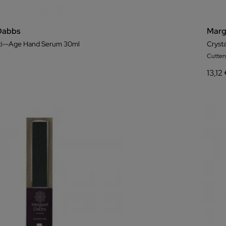
Dabbs
Marg
nti--Age Hand Serum 30ml
Crysta
Cutters
13,12