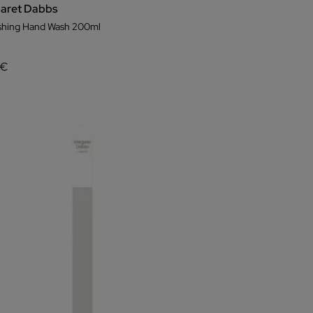
aret Dabbs
shing Hand Wash 200ml
 €