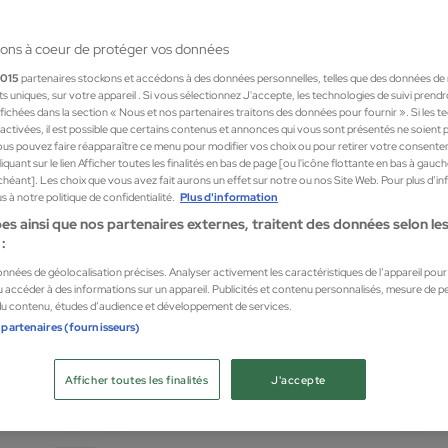
ons à coeur de protéger vos données
1015
partenaires stockons et accédons à des données personnelles, telles que des données de
nts uniques, sur votre appareil . Si vous sélectionnez J'accepte, les technologies de suivi prend
 affichées dans la section « Nous et nos partenaires traitons des données pour fournir ». Si les 
sactivées, il est possible que certains contenus et annonces qui vous sont présentés ne soient 
us pouvez faire réapparaître ce menu pour modifier vos choix ou pour retirer votre consente
quant sur le lien Afficher toutes les finalités en bas de page [ou l'icône flottante en bas à gauc
chéant]. Les choix que vous avez fait aurons un effet sur notre ou nos Site Web. Pour plus d’i
 à notre politique de confidentialité.
Plus d'information
es ainsi que nos partenaires externes, traitent des données selon les 
:
Dabbs
Marg
données de géolocalisation précises. Analyser activement les caractéristiques de l’appareil pour l
drating Foot Lotion 200ml
 accéder à des informations sur un appareil. Publicités et contenu personnalisés, mesure de 
Foot 
 du contenu, études d’audience et développement de services.
ur les pieds
Cosmét
 partenaires (fournisseurs)
17,10
Afficher toutes les finalités
J'accepte