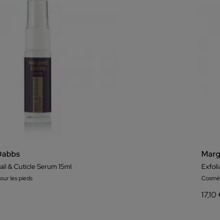
Dabbs
Marg
ail & Cuticle Serum 15ml
Exfol
ur les pieds
Cosmét
17,10