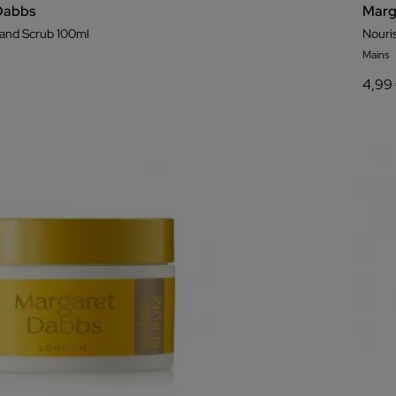
Dabbs
Marg
Hand Scrub 100ml
Nouri
Mains
4,99