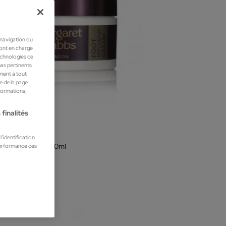
 navigation ou
ront en charge
technologies de
pas pertinents
ment à tout
he de la page
nformations,
finalités
aret Dabbs
’identification.
performance des
Hygiene Cream 100ml
iques pour les pieds
 €