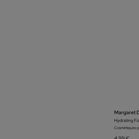
Margaret 
Hydrating F
Cosmétiques po
4,99 €