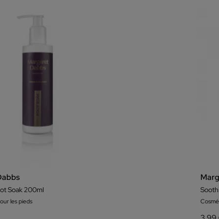
Dabbs
Marg
oot Soak 200ml
Sooth
ur les pieds
Cosmét
3,99