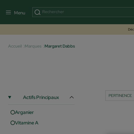
Menu
Déco
Accueil
Marques
Margaret Dabbs
Actifs Principaux
Arganier
Vitamine A