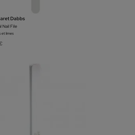
aret Dabbs
l Nail File
 et limes
 €