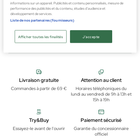
informations sur un appareil. Publicités et contenu personnalisés, mesure de
performance des publicités et du contenu, études d’audience et
Caron Parfums
développement de services.
Liste de nos partenaires (fournisseurs)
Poudres libres Classic Sable
Poudres Libres
Afficher toutes les finalités
J'accepte
31,20 €
Livraison gratuite
Attention au client
Commandes à partir de 69 €
Horaires téléphoniques du
lundi au vendredi de 9h à 13h et
15h à 19h
Try&Buy
Paiement sécurisé
Essayez-le avant de l'ouvrir
Garantie du concessionnaire
officiel