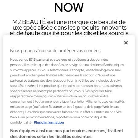
NOW
M2 BEAUTÉ est une marque de beauté de
luxe spécialisée dans les produits innovants
et de haute qualité pour les cils et les sourcils
qui optimisent et nourrissent la beauté
naturelle.
Nous prenons à coeur de protéger vos données
Nous et nos
1015
partenaires stockons et accédons à des données
personnelles, telles que des données de navigation ou des identifiants uniques,
VOIR PLUS
sur votre appareil . Si vous sélectionnez J'accepte, les technologies de suivi
prendront en charge les finalités affichées dans la section « Nous et nos
partenaires traitons des données pour fournir ». Si les technologies de suivi
sont désactivées, il est possible que certains contenus et annonces qui vous
sont présentés ne soient pas pertinents pour vous. Vous pouvez faire
MEILLEURES
réapparaître ce menu pour modifier vos choix ou pour retirer votre
consentement à tout moment en cliquant sur le lien Afficher toutes les finalités
en bas de page [ou l'icône flottante en bas à gauche de la page Web, le cas
VENTES
échéant]. Les choix que vous avez fait aurons un effet sur notre ou nos Site
Web. Pour plus d’informations, reportez-vous à notre politique de
confidentialité.
Plus d'information
Nos équipes ainsi que nos partenaires externes, traitent
des données selon les finalités suivantes :