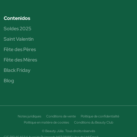
Contenidos
Soldes 2025
Saint Valentin
Fête des Pères
Fête des Mères
Black Friday
Blog
Notes juridiques
Conditions de vente
Politique de confidentialité
Politique en matière de cookies
Conditions du Beauty Club
© Beauty Júlia. Tous droits réservés
CIF B19464684 Avenida Puigcerda Nº7 08185 Lliça de Vall Email: