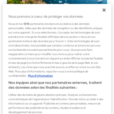
Nous prenons à coeur de protéger vos données
PARFUMS INSPIRÉS DE CAPRI
Nous et nos
1015
partenaires stockons et accédons à des données
personnelles, telles que des données de navigation ou des identifiants uniques,
sur votre appareil . Si vous sélectionnez J'accepte, les technologies de suivi
prendront en charge les finalités affichées dans la section « Nous et nos
partenaires traitons des données pour fournir ». Si les technologies de suivi
sont désactivées, il est possible que certains contenus et annonces qui vous
sont présentés ne soient pas pertinents pour vous. Vous pouvez faire
réapparaître ce menu pour modifier vos choix ou pour retirer votre
consentement à tout moment en cliquant sur le lien Afficher toutes les finalités
en bas de page [ou l'icône flottante en bas à gauche de la page Web, le cas
échéant]. Les choix que vous avez fait aurons un effet sur notre ou nos Site
Web. Pour plus d’informations, reportez-vous à notre politique de
confidentialité.
Plus d'information
Nos équipes ainsi que nos partenaires externes, traitent
des données selon les finalités suivantes :
Utiliser des données de géolocalisation précises. Analyser activement les
caractéristiques de l’appareil pour l’identification. Stocker et/ou accéder à des
informations sur un appareil. Publicités et contenu personnalisés, mesure de
performance des publicités et du contenu, études d’audience et
développement de services.