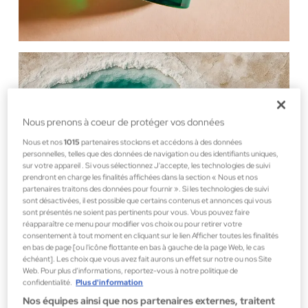
Nous prenons à coeur de protéger vos données
Nous et nos
1015
partenaires stockons et accédons à des données
personnelles, telles que des données de navigation ou des identifiants uniques,
sur votre appareil . Si vous sélectionnez J'accepte, les technologies de suivi
prendront en charge les finalités affichées dans la section « Nous et nos
partenaires traitons des données pour fournir ». Si les technologies de suivi
sont désactivées, il est possible que certains contenus et annonces qui vous
sont présentés ne soient pas pertinents pour vous. Vous pouvez faire
réapparaître ce menu pour modifier vos choix ou pour retirer votre
consentement à tout moment en cliquant sur le lien Afficher toutes les finalités
en bas de page [ou l'icône flottante en bas à gauche de la page Web, le cas
échéant]. Les choix que vous avez fait aurons un effet sur notre ou nos Site
Web. Pour plus d’informations, reportez-vous à notre politique de
confidentialité.
Plus d'information
Nos équipes ainsi que nos partenaires externes, traitent