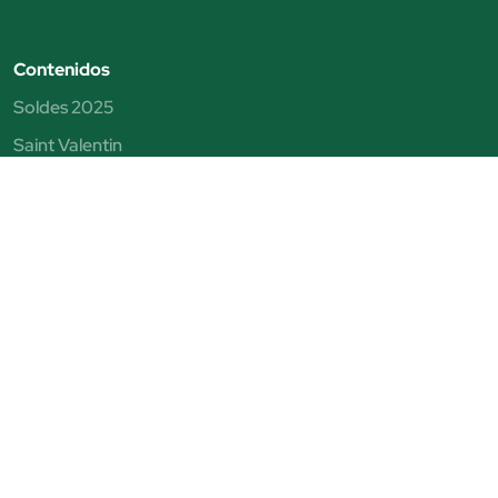
Contenidos
Soldes 2025
Saint Valentin
Fête des Pères
Fête des Mères
Black Friday
Blog
Notes juridiques
Conditions de vente
Politique de confidentialité
Politique en matière de cookies
Conditions du Beauty Club
© Beauty Júlia. Tous droits réservés